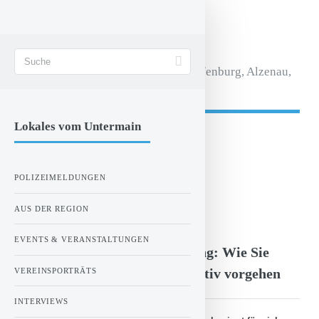
STADT AKTIV
Magazin für Aschaffenburg, Alzenau,
Seligenstadt.
Lokales vom Untermain
- Anzeige -
POLIZEIMELDUNGEN
ZUR STARTSEITE
AUS DER REGION
Montag, 11.04.2022 00:00 Uhr
EVENTS & VERANSTALTUNGEN
Allergiefrei durch den Frühling: Wie Sie
gegen störende Allergien effektiv vorgehen
VEREINSPORTRÄTS
INTERVIEWS