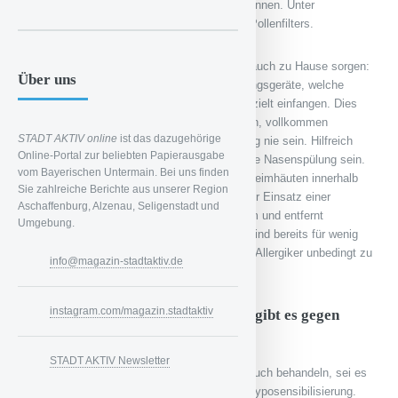
keine Pollen in das Fahrzeuginnere finden können. Unter
Umständen lohnt sich die Anbringung eines Pollenfilters.
Für eine saubere Luft können Sie allerdings auch zu Hause sorgen:
Über uns
Es gibt mittlerweile verschiedene Luftreinigungsgeräte, welche
schwebende Pollen und weitere Allergene gezielt einfangen. Dies
kann zwar bereits für eine gute Abhilfe sorgen, vollkommen
STADT AKTIV online
ist das dazugehörige
pollenfrei kann ein Haus allerdings im Frühling nie sein. Hilfreich
Online-Portal zur beliebten Papierausgabe
kann unter Umständen auch eine regelmäßige Nasenspülung sein.
vom Bayerischen Untermain. Bei uns finden
Da sich Pollen besonders leicht auf den Schleimhäuten innerhalb
Sie zahlreiche Berichte aus unserer Region
unserer Nase niederlassen, empfiehlt sich der Einsatz einer
Aschaffenburg, Alzenau, Seligenstadt und
Nasendusche. Sie reinigt die Nase angenehm und entfernt
Umgebung.
gleichzeitig effizient Pollen. Nasenduschen sind bereits für wenig
Geld in der Apotheke erhältlich und daher für Allergiker unbedingt zu
info@magazin-stadtaktiv.de
empfehlen.
instagram.com/magazin.stadtaktiv
Welche Behandlungsmöglichkeiten gibt es gegen
Allergien im Frühling?
STADT AKTIV Newsletter
Eine Pollenallergie lässt sich grundsätzlich auch behandeln, sei es
auf medikamentöse Weise oder durch eine Hyposensibilisierung.