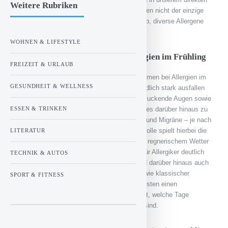
Weitere Rubriken
Umfeld breitmachen. Dazu kommt, dass Pollen nicht der einzige
Übeltäter in der Luft sind, sondern auch Staub, diverse Allergene
und Staub.
WOHNEN & LIFESTYLE
Die häufigsten Symptome für Allergien im Frühling
FREIZEIT & URLAUB
Es gibt eine Vielzahl an individuellen Symptomen bei Allergien im
GESUNDHEIT & WELLNESS
Frühling, die bei jedem Menschen unterschiedlich stark ausfallen
können. Dazu zählen vor allem gerötete und juckende Augen sowie
ESSEN & TRINKEN
Husten und Schnupfen. Gelegentlich kommt es darüber hinaus zu
Müdigkeit, Schlafstörungen, Atemproblemen und Migräne – je nach
Anfälligkeit. Eine nicht zu unterschätzende Rolle spielt hierbei die
LITERATUR
Wetterlage, denn vor allem bei wolkigem und regnerischem Wetter
zirkulieren kaum Pollen durch die Luft, was für Allergiker deutlich
TECHNIK & AUTOS
angenehmer ist. Äußerst wetterabhängig sind darüber hinaus auch
Erkrankungen wie die Allergische Rhinitis sowie klassischer
SPORT & FITNESS
Heuschnupfen. Betroffene sollten sich am besten einen
Pollenflugkalender kaufen, der genau aufzeigt, welche Tage
besonders von starkem Pollenflug betroffen sind.