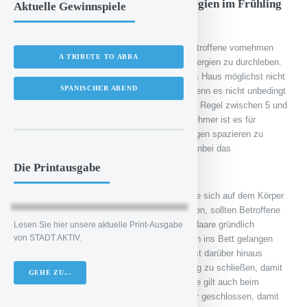
Wie kann man gegen störende Allergien im Frühling
Aktuelle Gewinnspiele
effektiv vorgehen?
Es gibt unterschiedliche Maßnahmen, die Betroffene vornehmen
A TRIBUTE TO ABBA
können, um den Frühling ohne belastende Allergien zu durchleben.
Grundsätzlich gilt bei starkem Pollenflug, das Haus möglichst nicht
SPANISCHER ABEND
zu verlassen – oder zumindest nicht dann, wenn es nicht unbedingt
nötig ist. Die meisten Pollen schweben in der Regel zwischen 5 und
10 Uhr vormittags durch die Luft. Viel angenehmer ist es für
Allergiker, nicht in der Sonne, sondern im Regen spazieren zu
gehen – die kühle Luft stärkt noch ganz nebenbei das
Immunsystem.
Die Printausgabe
Um Pollen und andere mögliche Allergene, die sich auf dem Körper
niedergelassen haben, vollständig loszuwerden, sollten Betroffene
täglich abends duschen und dabei auch die Haare gründlich
Lesen Sie hier unsere aktuelle Print-Ausgabe
von STADT AKTIV.
säubern. So wird verhindert, dass Pollen auch ins Bett gelangen
und den Schlaf beeinträchtigen können. Es ist darüber hinaus
anzuraten, das Fenster über Nacht vollständig zu schließen, damit
GEHE ZU...
keine Pollen in den Raum gelangen. Dasselbe gilt auch beim
Fahren mit dem Auto: Lassen Sie die Fenster geschlossen, damit