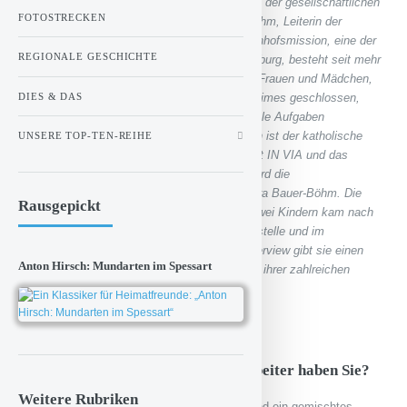
„Bahnhofsmissionen sind die Seismographen der gesellschaftlichen
FOTOSTRECKEN
Entwicklung“: Interview mit Sandra Bauer-Böhm, Leiterin der
Bahnhofsmission in Aschaffenburg: Die Bahnhofsmission, eine der
REGIONALE GESCHICHTE
ältesten sozialen Einrichtungen in Aschaffenburg, besteht seit mehr
als 100 Jahren. Anfangs als Anlaufstelle für Frauen und Mädchen,
DIES & DAS
und während des nationalsozialistischen Regimes geschlossen,
sind ab den 1960er Jahren immer mehr soziale Aufgaben
dazugekommen. Träger der Bahnhofsmission ist der katholische
UNSERE TOP-TEN-REIHE
Verband für Mädchen- und Frauensozialarbeit IN VIA und das
Diakonische Werk Untermain e.V. Geleitet wird die
Bahnhofsmission seit zwei Jahren von Sandra Bauer-Böhm. Die
Rausgepickt
48jährige Diplomsoziologin und Mutter von zwei Kindern kam nach
langjähriger Tätigkeit in einer Fachberatungsstelle und im
Bildungswesen zur Bahnhofsmission. Im Interview gibt sie einen
Anton Hirsch: Mundarten im Spessart
Einblick sowohl in ihre Arbeit, als auch in die ihrer zahlreichen
ehrenamtlichen Mitarbeiter.
Frau Bauer-Böhm, wie viele Mitarbeiter haben Sie?
Weitere Rubriken
Ich habe 17 ehrenamtliche Mitarbeiter, wir sind ein gemischtes