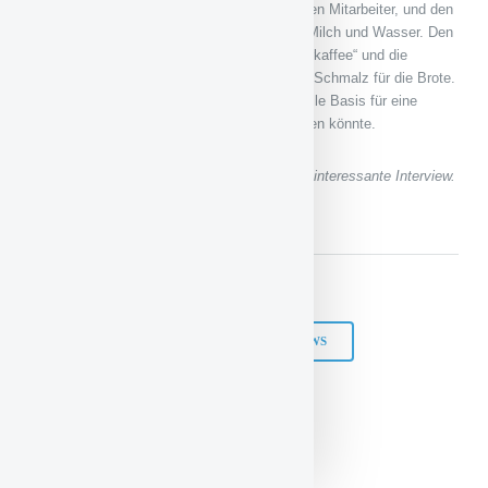
fließt in die Fortbildung unserer ehrenamtlichen Mitarbeiter, und den
Einkauf von Lebensmitteln wie Brot, Butter, Milch und Wasser. Den
Kaffee bekommen wir kostenlos von „Partnerkaffee“ und die
Metzgerei Berger versorgt uns kostenlos mit Schmalz für die Brote.
Wir würden uns wünschen, wenn die finanzielle Basis für eine
weitere hauptamtliche Kraft geschaffen werden könnte.
Liebe Frau Bauer-Böhm, vielen Dank für das interessante Interview.
// Interview: Christiane Schmidt-Rüppel
Gepostet in:
AUS DER REGION
INTERVIEWS
- Anzeige -