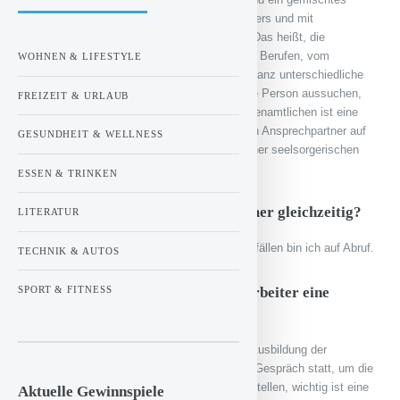
Team, Männer und Frauen verschiedenen Alters und mit
unterschiedlichen kulturellen Hintergründen. Das heißt, die
Mitarbeiter kommen aus ganz verschiedenen Berufen, vom
WOHNEN & LIFESTYLE
Bankkaufmann bis zur Hausfrau und haben ganz unterschiedliche
Charaktere. So können sich die Besucher die Person aussuchen,
FREIZEIT & URLAUB
die am besten zu ihnen passt. Durch die Ehrenamtlichen ist eine
andere Art der Hilfe möglich, die Gäste haben Ansprechpartner auf
GESUNDHEIT & WELLNESS
gleicher Augenhöhe, die Gespräche haben eher seelsorgerischen
Charakter.
ESSEN & TRINKEN
Wie viele Mitarbeiter arbeiten immer gleichzeitig?
LITERATUR
Wir sind immer doppelt besetzt. Bei Problemfällen bin ich auf Abruf.
TECHNIK & AUTOS
Brauchen die ehrenamtlichen Mitarbeiter eine
SPORT & FITNESS
spezielle Ausbildung?
Wir haben hohe Leistungsstandards bei der Ausbildung der
ehrenamtlichen Mitarbeiter. Zuerst findet ein Gespräch statt, um die
Eignung des potentiellen Mitarbeiters festzustellen, wichtig ist eine
Aktuelle Gewinnspiele