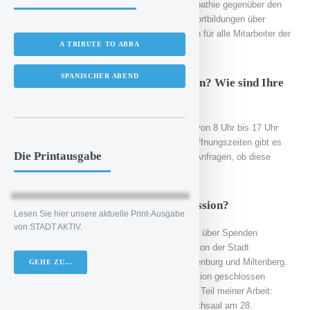
hohe Flexibilität und eine grundsätzliche Empathie gegenüber den
Menschen. Außerdem gibt es regelmäßige Fortbildungen über
formale Dinge und bundesweite Fortbildungen für alle Mitarbeiter der
A TRIBUTE TO ABBA
deutschen Bahnhofsmissionen
SPANISCHER ABEND
Ist die Bahnhofsmission immer offen? Wie sind Ihre
Öffnungszeiten?
Unsere Öffnungszeiten sind von Mo. bis Fr. von 8 Uhr bis 17 Uhr
und samstags von 8 Uhr bis 12 Uhr. Diese Öffnungszeiten gibt es
Die Printausgabe
schon ewig. Allerdings gibt es in letzter Zeit Anfragen, ob diese
ausgeweitet werden.
Wie finanziert sich die Bahnhofsmission?
Lesen Sie hier unsere aktuelle Print-Ausgabe
von STADT AKTIV.
Die Bahnhofsmission wird zu fast 80 Prozent über Spenden
finanziert. Daneben gibt es einen Zuschuss von der Stadt
Aschaffenburg und den Landkreisen Aschaffenburg und Miltenberg.
GEHE ZU...
Ohne die Spenden müsste die Bahnhofsmission geschlossen
werden. Öffentlichkeitsarbeit ist ein wichtiger Teil meiner Arbeit:
Benefizkonzerte, ein Schafkopfturnier im Bachsaal am 28.