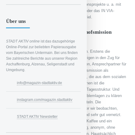
November 2014 und verschiedene Kooperationsprojekte u. a. mit
der staatlichen Berufsschule für Ernährung, oder das IN VIA-
Projekt „Lernen durch Engagement“ bringen viel.
Über uns
Was kann man sich unter der Bahnhofsmission
vorstellen?
STADT AKTIV online
ist das dazugehörige
Online-Portal zur beliebten Papierausgabe
Die Bahnhofsmission besteht aus drei Säulen. Erstens die
vom Bayerischen Untermain. Bei uns finden
Reisehilfen, wie umsteigen, Hilfe beim Einsteigen in den Zug für
Sie zahlreiche Berichte aus unserer Region
Menschen mit körperlichen Beeinträchtigungen, Ansprechpartner für
Aschaffenburg, Alzenau, Seligenstadt und
Umgebung.
allein reisende Kinder. Zweitens, die Bahnhofsmission als
Aufenthaltsort, als Anlaufstelle für Menschen, die aus dem sozialen
info@magazin-stadtaktiv.de
Gefüge herausgefallen sind. Für viele Menschen ist die
Bahnhofsmission ein fester Bestandteil ihrer Tagesstruktur. Und
drittens die soziale Arbeit. Wir versuchen Problemlagen zu klären
instagram.com/magazin.stadtaktiv
und an andere soziale Institutionen zu vermitteln. Die
Wohnungslosigkeit ist ein großes Thema, oder wir beobachten,
dass jemand zunehmend verwahrlost. Wir sind sehr gut vernetzt.
STADT AKTIV Newsletter
Wir bieten keine Versorgung an, sondern nur Kaffee und ein
Schmalzbrot. Unsere Hilfe ist niedrigschwellig, anonym, ohne
Voranmeldung und ohne Leistungsforderungen. Hauptsächlich