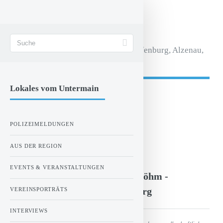
STADT AKTIV
Magazin für Aschaffenburg, Alzenau,
Seligenstadt.
Lokales vom Untermain
- Anzeige -
POLIZEIMELDUNGEN
ZUR STARTSEITE
AUS DER REGION
Donnerstag, 13.11.2014 00:00 Uhr
EVENTS & VERANSTALTUNGEN
Interview mit Sandra Bauer-Böhm -
Bahnhofsmission Aschaffenburg
VEREINSPORTRÄTS
INTERVIEWS