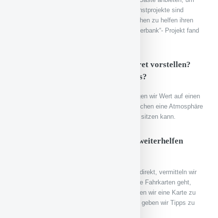
diesen Menschen noch besser zu helfen. Kunstprojekte sind
beispielsweise ein gutes Medium, um Menschen zu helfen ihren
Tag besser zu strukturieren. Auch das „Wanderbank“- Projekt fand
großen Anklang und soll fortgeführt werden.
Wie kann man sich Ihre Hilfe konkret vorstellen?
Wie helfen Sie? Was leisten Sie alles?
Wir nehmen jedes Problem an. Außerdem legen wir Wert auf einen
respektvollen Umgang miteinander und versuchen eine Atmosphäre
zu schaffen, in der jeder friedlich beieinander sitzen kann.
Was tun Sie, wenn Sie einmal nicht weiterhelfen
können?
Bisher konnten wir immer helfen, wenn nicht direkt, vermitteln wir
Hilfe und Anlaufstellen. Wenn es um verlorene Fahrkarten geht,
können wir immer weiterhelfen, entweder helfen wir eine Karte zu
organisieren oder wenn gar nichts mehr geht, geben wir Tipps zu
den besten Trampplätzen.