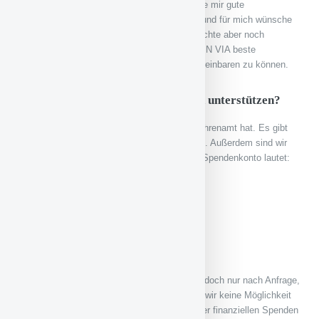
schaffen, uns mit zu entwickeln. Ich wünsche mir gute
Arbeitsbedingungen für die Ehrenamtlichen, und für mich wünsche
ich weitere personelle Unterstützung. Ich möchte aber noch
anmerken, dass ich bei meinem Arbeitgeber IN VIA beste
Bedingungen habe, um Familie und Beruf vereinbaren zu können.
Wie kann man die Bahnhofsmission unterstützen?
Wir freuen uns über jeden, der Lust auf ein Ehrenamt hat. Es gibt
also die Möglichkeit der personellen Mitarbeit. Außerdem sind wir
immer dankbar für finanzielle Spenden. Das Spendenkonto lautet:
Bahnhofsmission Aschaffenburg
IBAN: DE 71 7955 0000 0000 0085 32
BIC: BYLADEM1ASA
Sparkasse Aschaffenburg-Alzenau
Sachspenden nehmen wir gerne entgegen, jedoch nur nach Anfrage,
da unsere Räumlichkeiten begrenzt sind und wir keine Möglichkeit
haben, die Dinge zu lagern. Ein großer Teil der finanziellen Spenden