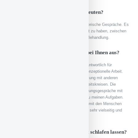
Ersetzen Sie manchmal den Therapeuten?
Nein, auf keinen Fall, wir führen nur seelsorgerische Gespräche. Es
ist wichtig für die Gäste eine Wahlmöglichkeit zu haben, zwischen
unserer Beratung und einer therapeutischen Behandlung.
Wie sieht ein normaler Arbeitstag bei Ihnen aus?
Ich habe viele Verwaltungsaufgaben, bin verantwortlich für
Öffentlichkeitsarbeit, organisatorische und konzeptionelle Arbeit.
Außerdem kümmere ich mich um die Vernetzung mit anderen
Einrichtungen. Wir sind in verschiedenen Arbeitskreisen. Die
Begleitung von Ehrenamtlichen und die Beratungsgespräche mit
den Gästen gehört selbstverständlich auch zu meinen Aufgaben.
Ich würde gerne viel öfter hier sein und mehr mit den Menschen
arbeiten. Die Arbeit macht sehr viel Spaß, ist sehr vielseitig und
kreativ.
Haben Sie Fälle, die sie nachts nicht schlafen lassen?