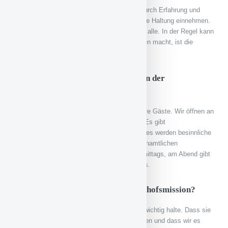
Es gibt Fälle, die einen beschäftigen. Aber durch Erfahrung und
meine Ausbildung kann ich eine professionelle Haltung einnehmen.
Wenn ein Gast verstirbt, beschäftigt das uns alle. In der Regel kann
ich aber gut abschalten. Was mir mehr Sorgen macht, ist die
finanzielle Situation.
Gibt es auch eine Weihnachtsfeier in der
Bahnhofsmission?
Ja, wir haben ein Adventsprogramm für unsere Gäste. Wir öffnen an
manchen Tagen im Advent schon um 7 Uhr. Es gibt
Kreativangebote wie malen und basteln oder es werden besinnliche
Texte vorgelesen. Eine unserer ältesten ehrenamtlichen
Mitarbeiterin öffnet extra an Heiligabend vormittags, am Abend gibt
es dann die Weihnachtsfeier im Martinushaus.
Was wünschen Sie sich für die Bahnhofsmission?
Dass es sie noch lange gibt, weil ich sie für wichtig halte. Dass sie
offen bleibt für gesellschaftliche Entwicklungen und dass wir es