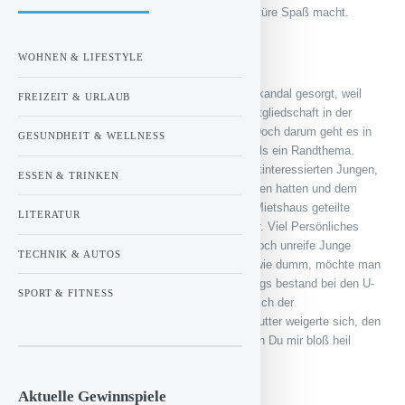
auch für literarisch Interessierte, dessen Lektüre Spaß macht.
Skandal kaum ein Thema
WOHNEN & LIFESTYLE
Beim Erscheinen hatte das Buch für einen Skandal gesorgt, weil
FREIZEIT & URLAUB
Grass in diesem erstmals öffentlich seine Mitgliedschaft in der
Waffen-SS im Zweiten Weltkrieg bekannte. Doch darum geht es in
GESUNDHEIT & WELLNESS
der Autobiographie nicht, dies ist dort allenfalls ein Randthema.
Geschildert wird das Aufwachsen eines kunstinteressierten Jungen,
ESSEN & TRINKEN
dessen Eltern in Danzig ein Kolonialwarenladen hatten und dem
zum Beispiel das mit mehreren Parteien im Mietshaus geteilte
LITERATUR
Außenklo auf der Zwischenetage zuwider war. Viel Persönliches
und etliche schöne Anekdoten also. Dieser noch unreife Junge
TECHNIK & AUTOS
meldete sich dann im Alter von 15 Jahren – wie dumm, möchte man
meinen – freiwillig als U-Boot-Rekrut. Allerdings bestand bei den U-
SPORT & FITNESS
Booten keinen Bedarf. So kam dann schließlich der
Einberufungsbescheid zur Waffen-SS. Die Mutter weigerte sich, den
Sohn zur Bahn zu begleiten und sagte: „Wenn Du mir bloß heil
zurückkommst.“
Aktuelle Gewinnspiele
Extrem viel Glück gehabt