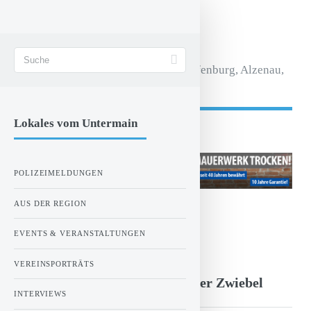
STADT AKTIV
Magazin für Aschaffenburg, Alzenau,
Seligenstadt.
Lokales vom Untermain
- Anzeige -
POLIZEIMELDUNGEN
AUS DER REGION
ZUR STARTSEITE
EVENTS & VERANSTALTUNGEN
Sonntag, 20.09.2015 00:00 Uhr
VEREINSPORTRÄTS
Günter Grass: Beim Häuten der Zwiebel
INTERVIEWS