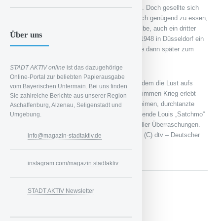
Vertriebene und es gab nicht genug zu essen. Doch gesellte sich
bei Grass neben dem ersten Hunger, dem nach genügend zu essen,
und dem zweiten Hunger, dem nach dem Weibe, auch ein dritter
Über uns
Hunger: Dem nach der Kunst. So begann er 1948 in Düsseldorf ein
Studium der Grafik und Bildhauerei und wurde dann später zum
sehr erfolgreichen Dichter.
STADT AKTIV online
ist das dazugehörige
Online-Portal zur beliebten Papierausgabe
In seiner Autobiographie beschreibt Grass zudem die Lust aufs
vom Bayerischen Untermain. Bei uns finden
Leben der damaligen Jugend, die diesen schlimmen Krieg erlebt
Sie zahlreiche Berichte aus unserer Region
hatte. Schwarzmarktzeiten, Leben in Wohnheimen, durchtanzte
Aschaffenburg, Alzenau, Seligenstadt und
Nächte bis hin zu einem Auftritt mit Jazz-Legende Louis „Satchmo“
Umgebung.
Amstrong im Düsseldorfer Club. Ein Buch voller Überraschungen.
Am besten selbst einmal lesen. (wrü) // Foto: (C) dtv – Deutscher
info@magazin-stadtaktiv.de
Taschenbuch Verlag
instagram.com/magazin.stadtaktiv
STADT AKTIV Newsletter
Gepostet in:
LITERATUR