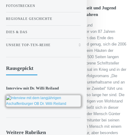
FOTOSTRECKEN
Eine fesselnde Autobiografie über Kindheit und Jugend
des Dichters in Kriegs- und Nachkriegsjahren
REGIONALE GESCHICHTE
Im April 2015 ist der große deutsche Dichter und
Literaturnobelpreisträger Günter Grass im Alter von 87 Jahren
DIES & DAS
gestorben. Und im Mai dieses Jahres hat sich das Ende des
Zweiten Weltkriegs zum 70-mal gejährt. Grund genug, sich die 2006
UNSERE TOP-TEN-REIHE
erschienene Autobiographie Günter Grass‘ „Beim Häuten der
Zwiebel“ näher anzuschauen. In diesem rund 500 Seiten langen
Bestseller beschreibt der 1927 in Danzig geborene Schriftsteller
Rausgepickt
seine Kindheit und Jugend sowie sein Schicksal im Krieg und in der
Nachkriegszeit bis zum Erscheinen seines Erfolgsromans „Die
Blechtrommel“ im Jahr 1959. Das fesselnde, unterhaltsame und an
Interview mit Dr. Willi Reiland
Geschichten und Anekdoten reiche „Häuten der Zwiebel“ führt uns
zurück in schwere Zeiten, die noch gar nicht so lange her sind. Die
aber vollkommen gegensätzlich zu unser heutigen von Wohlstand
geprägten Gesellschaft sind. Vor allem erschließt sich in dieser
schonungslos ehrlichen Autobiographie auch der Mensch Günter
Grass und es wird deutlich, dass hinter dem mitunter bei seinen
Auftritten als barsch empfundenen Dichter ein Mensch mit einem
Weitere Rubriken
weichen Kern gesteckt hat. Ein Buch nicht nur, aber besonders