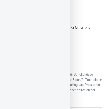
Wartezeiten seinen Eisbecher abholen kann.
Eiscafé Köhler, Hainburg, Herderstraße 31-33
Preis pro Bällchen: 0,65 €
Preis-Leistungs-Verhältnis: 1
Konsistenz: 2
Geschmack: 2
Service: 2
Ambiente: 2
Direkt auf dem Firmengelände der vor allem für Schokoküsse
berühmten Firma Köhler befindet sich auch ihr Eiscafé. Trotz dieser
Lage ist es dort ruhig und entspannt. Der unschlagbare Preis erklärt
sich eventuell dadurch, dass man sich Eisbecher selbst an der
Kasse abholt, es gibt also keine Kellner.