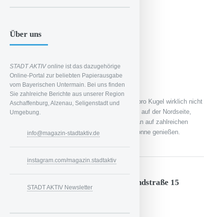
Geschwister-Scholl-Platz 11
Preis pro Bällchen: 0,90 €
Über uns
Preis-Leistungs-Verhältnis: 1
Konsistenz: 1
Geschmack: 2
STADT AKTIV online
ist das dazugehörige
Service: 2
Online-Portal zur beliebten Papierausgabe
Ambiente: 2
vom Bayerischen Untermain. Bei uns finden
Sie zahlreiche Berichte aus unserer Region
Die Eiskugeln im Eiscafe sind für 0,90 Euro pro Kugel wirklich nicht
Aschaffenburg, Alzenau, Seligenstadt und
zu knapp bemessen. Leider liegt das Eiscafé auf der Nordseite,
Umgebung.
doch bei einem Eis zum Mitnehmen kann man auf zahlreichen
Bänken des Geschwister-Scholl-Platz’ die Sonne genießen.
info@magazin-stadtaktiv.de
instagram.com/magazin.stadtaktiv
Eiscafé Venezia, Kahl, Hanauer Landstraße 15
STADT AKTIV Newsletter
Preis pro Bällchen: 1 €
Preis-Leistungs-Verhältnis: 2