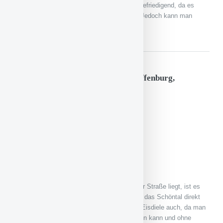
Das Ambiente der Lido Eis Boutique ist nur befriedigend, da es
leider direkt an der Goldbacher Straße liegt. Jedoch kann man
übers Internet dort auch Eisbecher bestellen.
Eiscafé Gelateria Da Rocco, Aschaffenburg,
Würzburger Straße 4
Preis pro Bällchen: 1 €
Preis-Leistungs-Verhältnis: 2
Konsistenz:2
Geschmack: 2
Service: 2
Ambiente: 3
Da die Gelateria Da Rocco an der Würzburger Straße liegt, ist es
dort immer etwas laut. Glücklicherweise liegt das Schöntal direkt
gegenüber. Einen erheblichen Vorteil hat die Eisdiele auch, da man
hier über
www.eiscafe-darocco.de
vorbestellen kann und ohne