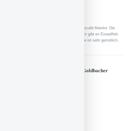
Geschmack: 2
Service: 1
Ambiente: 2
Nicht weit vom Eiskaiser entfernt liegt das Eiscafé Maintor. Die
Eiskugeln hier sind besonders groß, außerdem gibt es Eiswaffeln
mit Kokosraspeln oder Krokant. Das Ambiente ist sehr gemütlich.
Lido Eis Boutique, Aschaffenburg, Goldbacher
Straße 9
Preis pro Bällchen: 1 €
Preis-Leistungs-Verhältnis: 2
Konsistenz: 1
Geschmack: 1
Service: 1
Ambiente: 3