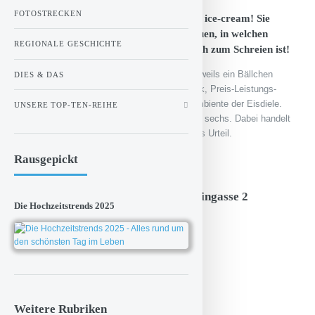
FOTOSTRECKEN
I scream, you scream we all scream for ice-cream! Sie
auch? Dann sollten Sie sich hier anschauen, in welchen
REGIONALE GESCHICHTE
Eisdielen unserer Region das Eis wirklich zum Schreien ist!
Um die Eisdielen zu vergleichen, habe ich jeweils ein Bällchen
DIES & DAS
Vanille-Eis getestet und zwar auf Geschmack, Preis-Leistungs-
Verhältnis, Konsistenz sowie Service und Ambiente der Eisdiele.
UNSERE TOP-TEN-REIHE
Bewertungseinheiten sind Noten von eins bis sechs. Dabei handelt
es sich allerdings stets um mein persönliches Urteil.
Rausgepickt
Eis-Kaiser, Seligenstadt, Große Maingasse 2
Die Hochzeitstrends 2025
Preis pro Bällchen: 0,80 €
Preis-Leistungs-Verhältnis: 2
Konsistenz: 2
Geschmack: 2
Service: 2
Ambiente: 2
Weitere Rubriken