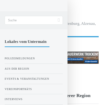
STADT AKTIV
Magazin für Aschaffenburg, Alzenau,
Seligenstadt.
Lokales vom Untermain
- Anzeige -
POLIZEIMELDUNGEN
AUS DER REGION
ZUR STARTSEITE
EVENTS & VERANSTALTUNGEN
Montag, 23.06.2014 00:00 Uhr
VEREINSPORTRÄTS
Der große Eisdielentest in unserer Region
INTERVIEWS