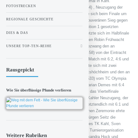
Endlich bleibt der Sandhasenpokal wieder einmal in Kahl.
FOTOSTRECKEN
Maximilian Kuhn (DTB Rangliste: Position 244) , Neuzugang der
Kahler Herren Landesligamannschaft sicherte sich beim Finale um
REGIONALE GESCHICHTE
den Sandhasenpokal mit 6:1 und 6:1 einen souveränen Sieg gegen
den für den TSV Altenfurt startenden, an Position 1 gesetzten
DIES & DAS
Slowaken Marian Demes (DTB 220). Kuhn setzte sich im Halbfinale
deutlich mit 6:4 und 6:1 gegen den ungesetzten Robin Frühwacht
vom TC Birkenhain Albstadt durch. Demes bezwang den an
UNSERE TOP-TEN-REIHE
Position 3 gesetzten Christian Marian (DTB 458) von der Eintracht
Frankfurt mühsam in einem kräftezehrenden Match mit 6:2, 4:6 und
7:5. Martin Simon vom Tennisklub Kahl konnte sich mit zwei
Rausgepickt
Siegen über Sebastian Egidy von der TG Veitshöchheim und den an
Platz fünf gesetzten Boris Klingenbiel (DTB 533) vom TC Olympia
Lorsch ins Viertelfinale spielen, wo er sich Marian Demes mit 6:4
Wie Sie überflüssige Pfunde verlieren
und 6:2 geschlagen geben musste. Ebenfalls das Viertelfinale
erreicht hat Jan-Niklas Mielsch, ein weiterer Kahler Neuzugang, der
nach einem heiß umkämpften zweiten Satz letztendlich mit 6:1 und
7:6 Christian Marian unterlag. In einer feierlichen Zeremonie ehrte
der Schirmherr des Turniers, Bürgermeister Jürgen Seitz die
erfolgreichen Spieler. Der erste Vorsitzende des TK Kahl, Sven
Mahlstein bedankt sich für die hervorragende Turnierorganisation
Weitere Rubriken
beim Hauptorganisator Martin Simon, bei Alexandra Hock und