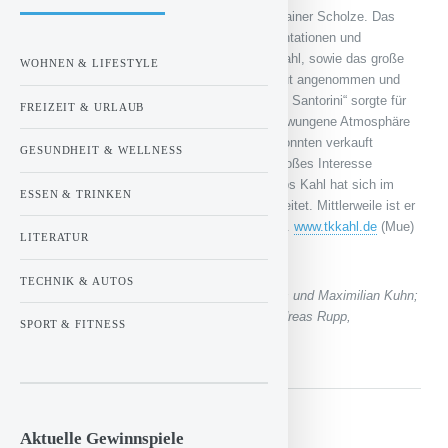
Christoph Steven, sowie bei Elisabeth und Rainer Scholze. Das
außergewöhnliche Rahmenprogramm, Präsentationen und
Ausstellungen von den Sponsoren des TK Kahl, sowie das große
WOHNEN & LIFESTYLE
Kuchenbuffet wurden von den Zuschauern gut angenommen und
sehr gelobt. Das Abendevent „Sandhas‘ goes Santorini“ sorgte für
FREIZEIT & URLAUB
eine ausgebuchte Gaststätte und eine ungezwungene Atmosphäre
beim Sektempfang. 300 Lose der Tombola konnten verkauft
GESUNDHEIT & WELLNESS
werden, wobei hochwertige Sachpreise für großes Interesse
sorgten. Der Sandhasenpokal des Tennisklubs Kahl hat sich im
ESSEN & TRINKEN
DTBTurnierkalender einen festen Platz erarbeitet. Mittlerweile ist er
das älteste Turnier seiner Art in Unterfranken.
www.tkkahl.de
(Mue)
LITERATUR
TECHNIK & AUTOS
1.v.l. Dr. Werner Kisan; hinten Marian Demes und Maximilian Kuhn;
1.v.r. Martin Simon; 2.v.r. Schiedsrichter Andreas Rupp,
SPORT & FITNESS
Linienrichter und Ballkinder
Aktuelle Gewinnspiele