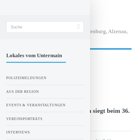
STADT AKTIV
Magazin für Aschaffenburg, Alzenau,
Seligenstadt.
Lokales vom Untermain
- Anzeige -
POLIZEIMELDUNGEN
ZUR STARTSEITE
AUS DER REGION
Freitag, 03.01.2014 00:00 Uhr
EVENTS & VERANSTALTUNGEN
Kahler Neuzugang Maxi Kuhn siegt beim 36.
Sandhasenpokal
VEREINSPORTRÄTS
INTERVIEWS