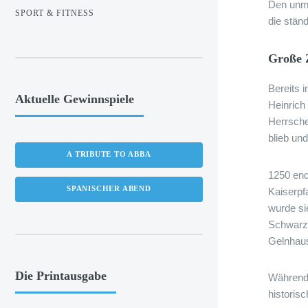
Den unmi
SPORT & FITNESS
die stän
Große 
Bereits 
Aktuelle Gewinnspiele
Heinrich
Herrsche
blieb un
A TRIBUTE TO ABBA
1250 end
SPANISCHER ABEND
Kaiserpf
wurde si
Schwarzb
Gelnhau
Die Printausgabe
Während 
historis