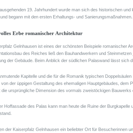
ausgehenden 19. Jahrhundert wurde man sich des historischen und kul
und begann mit den ersten Erhaltungs- und Sanierungsmaßnahmen.
olles Erbe romanischer Architektur
erpfalz Gelnhausen ist eines der schönsten Beispiele romanischer Ar
tationsbau des Reiches ließ den Bauhandwerkern und Steinmetzen jen
ung der Gebäude. Beim Anblick der südlichen Palaswand lässt sich d
 anmutende Kapitelle und die für die Romanik typischen Doppelsäulen
 von der üppigen Gestaltung des ehemaligen Hauptgebäudes, dem Pa
t die ursprüngliche Dimension des vormals zweistöckigen Bauwerks 
r Hoffassade des Palas kann man heute die Ruine der Burgkapelle u
stand.
en der Kaiserpfalz Gelnhausen ein beliebter Ort für Besucherinnen un