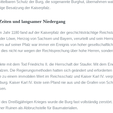
ttelbaren Schutz der Burg, die sogenannte Burghut, übernahmen waf
dige Besatzung der Kaiserpfalz.
Zeiten und langsamer Niedergang
im Jahr 1180 fand auf der Kaiserpfalz der geschichtsträchtige Reichs
 der Löwe, Herzog von Sachsen und Bayern, verurteilt und sein Herrsc
rs auf seiner Pfalz war immer ein Ereignis von hoher gesellschaftli
d dies nicht nur wegen der Rechtsprechung über hohe Herren, sonder
ete mit dem Tod Friedrichs II. die Herrschaft der Staufer. Mit dem E
alzen. Die Regierungsmethoden hatten sich geändert und erforderten 
e zu einem immobilen Wert im Reichsschatz und Kaiser Karl IV. verp
urg. Kaiser Karl IV. löste sein Pfand nie aus und die Grafen von 
sen.
des Dreißigjährigen Krieges wurde die Burg fast vollständig zerstört. 
cher Ruinen als Abbruchstelle für Baumaterialien.