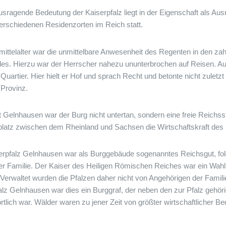
usragende Bedeutung der Kaiserpfalz liegt in der Eigenschaft als Au
erschiedenen Residenzorten im Reich statt.
ittelalter war die unmittelbare Anwesenheit des Regenten in den zahlre
es. Hierzu war der Herrscher nahezu ununterbrochen auf Reisen. A
 Quartier. Hier hielt er Hof und sprach Recht und betonte nicht zulet
 Provinz.
t Gelnhausen war der Burg nicht untertan, sondern eine freie Reichsst
latz zwischen dem Rheinland und Sachsen die Wirtschaftskraft des
erpfalz Gelnhausen war als Burggebäude sogenanntes Reichsgut, folg
er Familie. Der Kaiser des Heiligen Römischen Reiches war ein Wahl
 Verwaltet wurden die Pfalzen daher nicht von Angehörigen der Famil
alz Gelnhausen war dies ein Burggraf, der neben den zur Pfalz gehö
rtlich war. Wälder waren zu jener Zeit von größter wirtschaftlicher Be