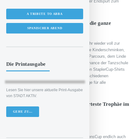
den Teilnehmenden abschließend ein spritziger Endspurt zum
Buzzer gefragt.
A TRIBUTE TO ABBA
Das Rahmenprogramm: Action für die ganze
SPANISCHER ABEND
Familie!
Auch neben dem Parcours geht es dieses Jahr wieder voll zur
Sache: Mit vielen Attraktionen für die Kids wie Kinderschminken,
Glitzertattoos, Luftballons, dem Mini-Stapler-Parcours, dem Linde
Steer Control Simulator, einer HipHop-Performance der Tanzschule
Die Printausgabe
Alisch, Gewinnspielen und Giveaways wie den StaplerCup-Shirts
mit individueller Namensbedruckung und verschiedenen
Essensständen sind zwei unvergessliche Tage für alle
Familienmitglieder garantiert.
Lesen Sie hier unsere aktuelle Print-Ausgabe
von STADT AKTIV.
10 Nationen kämpfen um die begehrteste Trophäe im
internationalen Stapler-Sport
GEHE ZU...
Nach zweijähriger Pause findet mit dem NationsCup endlich auch