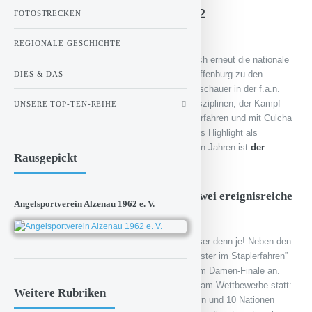
bereit für den StaplerCup 2022
FOTOSTRECKEN
REGIONALE GESCHICHTE
Am 28. und 29. Oktober 2022 versammelt sich erneut die nationale
und internationale Staplersport-Elite in Aschaffenburg zu den
DIES & DAS
Meisterschaften im Staplerfahren. Auf die Zuschauer in der f.a.n.
frankenstolz arena warten vier spannende Disziplinen, der Kampf
UNSERE TOP-TEN-REIHE
um die Deutschen Meisterschaften im Staplerfahren und mit Culcha
Candela am Samstagabend ein musikalisches Highlight als
krönender Abschluss. Wie in den vergangenen Jahren ist
der
Rausgepickt
Eintritt zum StaplerCup frei.
Vier Meisterschaften, verteilt auf zwei ereignisreiche
Angelsportverein Alzenau 1962 e. V.
Tage
Das Disziplinen- und Teilnehmerfeld ist diverser denn je! Neben den
23 Männern, die um den Titel “Deutscher Meister im Staplerfahren”
kämpfen werden, treten 12 Qualifikantinnen im Damen-Finale an.
Außerdem finden auch dieses Jahr wieder Team-Wettbewerbe statt:
Weitere Rubriken
16 Firmen-Teams wollen sich den Titel sichern und 10 Nationen