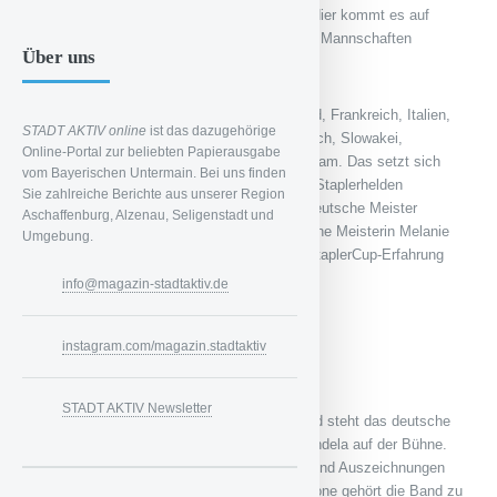
wieder ein internationaler Wettbewerb statt. Hier kommt es auf
gutes Teamwork an, denn die teilnehmenden Mannschaften
Über uns
absolvieren den Parcours gemeinsam.
Das Teilnehmerfeld besteht 2022 aus Estland, Frankreich, Italien,
STADT AKTIV online
ist das dazugehörige
Lettland, Litauen, den Niederlanden, Österreich, Slowakei,
Online-Portal zur beliebten Papierausgabe
Slowenien sowie natürlich dem deutschen Team. Das setzt sich
vom Bayerischen Untermain. Bei uns finden
aus besonders erfahrenen und erfolgreichen Staplerhelden
Sie zahlreiche Berichte aus unserer Region
zusammen: Mit dabei sind der amtierende Deutsche Meister
Aschaffenburg, Alzenau, Seligenstadt und
Markus Zenger sowie die amtierende Deutsche Meisterin Melanie
Umgebung.
Holl. Zusammen bringen sie über 15 Jahre StaplerCup-Erfahrung
mit.
info@magazin-stadtaktiv.de
Culcha Candela ist “In da City”!
instagram.com/magazin.stadtaktiv
STADT AKTIV Newsletter
Für das Abschlusskonzert am Samstagabend steht das deutsche
Hiphop- und Dancehall-Ensemble Culcha Candela auf der Bühne.
Mit ca. drei Millionen verkauften Tonträgern und Auszeichnungen
wie dem Comet, dem Echo und der 1Live Krone gehört die Band zu