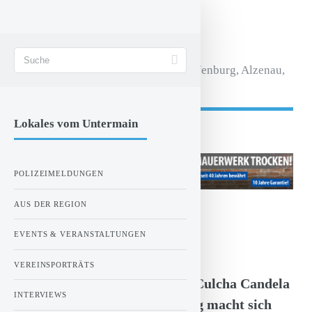
STADT AKTIV
Magazin für Aschaffenburg, Alzenau,
Seligenstadt.
Lokales vom Untermain
- Anzeige -
POLIZEIMELDUNGEN
AUS DER REGION
ZUR STARTSEITE
EVENTS & VERANSTALTUNGEN
Montag, 17.10.2022 00:00 Uhr
(Anzeige)
VEREINSPORTRÄTS
Zwei Tage Stapler-Sport und Culcha Candela
INTERVIEWS
zum Abschluss: Aschaffenburg macht sich