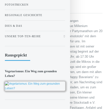
vom 18. bis 22. Juli 2024
FOTOSTRECKEN
REGIONALE GESCHICHTE
Der Markt Stockstadt am Main lädt ein zum langen
Festwochenende, um gemeinsam auf das neue Millenium
DIES & DAS
anzustoßen. Am Donnerstag, 18.7. startet der Partymarathon um 20
Uhr mit „Gegenlicht“, am Freitag spielen „Onomototolo“ mit dem
UNSERE TOP-TEN-REIHE
Special Guest „Das Dicke Ende“ im Festzelt für uns. Im
Waldschwimmbad darf getanzt werden: DJ Dave ist mit seiner
2000/2010-Party ab 18 Uhr zu Gast. Der Samstag beginnt auf der
Rausgepickt
Waldschimmbad-Bühne mit „SWEAT“ ab 14 Uhr; ab 17:30 Uhr
geben sich Franz `n`Fries und Ohlala im Festzelt die Mikros in die
Hand und sorgen für beste Stimmung. Sonntags wird ein großer
Vegetarismus: Ein Weg zum gesunden
Festzug durch Stockstadt zum Festplatz ziehen, um dann mit allen
Leben?
Teilnehmern und Gästen ab 14 Uhr mit den „Happy Bavarians“ zu
feiern. Der Festmontag startet dann um 11 Uhr; am Nachmittag sind
vor allem alle Seniorinnen und Senioren eingeladen, um es zum
Abschluss nochmal so richtig krachen zu lassen, Ein kleiner
Vergnügungspark am Schwimmbad steht für seine kleinen und
großen Besucher bereit. Der Verein 1000 Jahre Stockstadt e.V.
freut sich, mit Ihnen zu feiern! Infos zu allen Festtagen, Anfahrt und