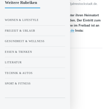
Weitere Rubriken
Parkmöglichkeiten finden Sie unter www.1000jahrestockstadt.de.
Vom 18. bis 22. Juli zelebrieren die Steckster ihren Heimatort
WOHNEN & LIFESTYLE
mit Musik, Unterhaltung und vielen Freunden. Der Eintritt zum
Festgelände mit großem Zelt und Partyzone im Freibad ist an
allen Tagen frei.
www.1000jahrestockstadt.de
Insta:
FREIZEIT & URLAUB
1000_jahre_stockstadt_am_main
GESUNDHEIT & WELLNESS
ESSEN & TRINKEN
Gepostet in:
LITERATUR
AUS DER REGION
TECHNIK & AUTOS
EVENTS & VERANSTALTUNGEN
SPORT & FITNESS
- Anzeige -