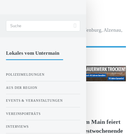
STADT AKTIV
Magazin für Aschaffenburg, Alzenau,
Seligenstadt.
Lokales vom Untermain
- Anzeige -
POLIZEIMELDUNGEN
AUS DER REGION
ZUR STARTSEITE
EVENTS & VERANSTALTUNGEN
Donnerstag, 11.07.2024 00:00 Uhr
(Anzeige)
VEREINSPORTRÄTS
1000-Jahr-Feier: Stockstadt am Main feiert
INTERVIEWS
Jubiläum mit einem großen Festwochenende