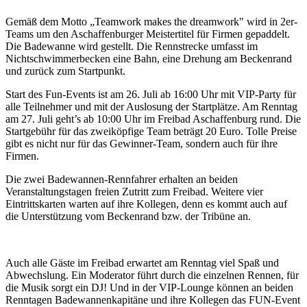
Gemäß dem Motto „Teamwork makes the dreamwork" wird in 2er-
Teams um den Aschaffenburger Meistertitel für Firmen gepaddelt.
Die Badewanne wird gestellt. Die Rennstrecke umfasst im
Nichtschwimmerbecken eine Bahn, eine Drehung am Beckenrand
und zurück zum Startpunkt.
Start des Fun-Events ist am 26. Juli ab 16:00 Uhr mit VIP-Party für
alle Teilnehmer und mit der Auslosung der Startplätze. Am Renntag
am 27. Juli geht’s ab 10:00 Uhr im Freibad Aschaffenburg rund. Die
Startgebühr für das zweiköpfige Team beträgt 20 Euro. Tolle Preise
gibt es nicht nur für das Gewinner-Team, sondern auch für ihre
Firmen.
Die zwei Badewannen-Rennfahrer erhalten an beiden
Veranstaltungstagen freien Zutritt zum Freibad. Weitere vier
Eintrittskarten warten auf ihre Kollegen, denn es kommt auch auf
die Unterstützung vom Beckenrand bzw. der Tribüne an.
Auch alle Gäste im Freibad erwartet am Renntag viel Spaß und
Abwechslung. Ein Moderator führt durch die einzelnen Rennen, für
die Musik sorgt ein DJ! Und in der VIP-Lounge können an beiden
Renntagen Badewannenkapitäne und ihre Kollegen das FUN-Event