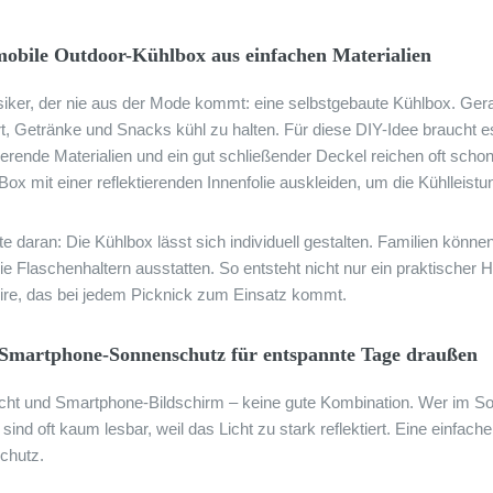
mobile Outdoor-Kühlbox aus einfachen Materialien
siker, der nie aus der Mode kommt: eine selbstgebaute Kühlbox. Ger
t, Getränke und Snacks kühl zu halten. Für diese DIY-Idee braucht es
lierende Materialien und ein gut schließender Deckel reichen oft sch
 Box mit einer reflektierenden Innenfolie auskleiden, um die Kühlleist
e daran: Die Kühlbox lässt sich individuell gestalten. Familien könn
ie Flaschenhaltern ausstatten. So entsteht nicht nur ein praktischer
re, das bei jedem Picknick zum Einsatz kommt.
-Smartphone-Sonnenschutz für entspannte Tage draußen
cht und Smartphone-Bildschirm – keine gute Kombination. Wer im S
sind oft kaum lesbar, weil das Licht zu stark reflektiert. Eine einfach
chutz.