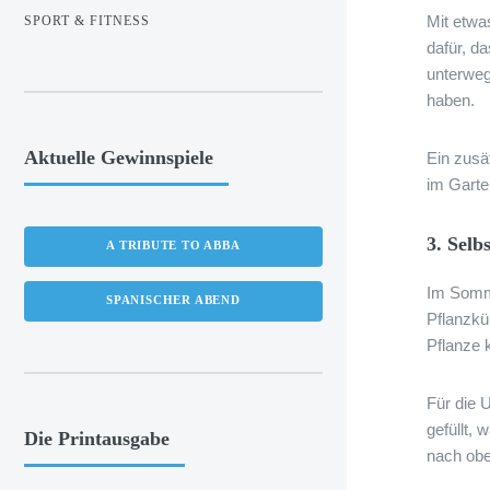
Mit etwa
SPORT & FITNESS
dafür, da
unterweg
haben.
Aktuelle Gewinnspiele
Ein zusät
im Garte
3. Selb
A TRIBUTE TO ABBA
Im Somme
SPANISCHER ABEND
Pflanzküb
Pflanze k
Für die 
gefüllt,
Die Printausgabe
nach oben