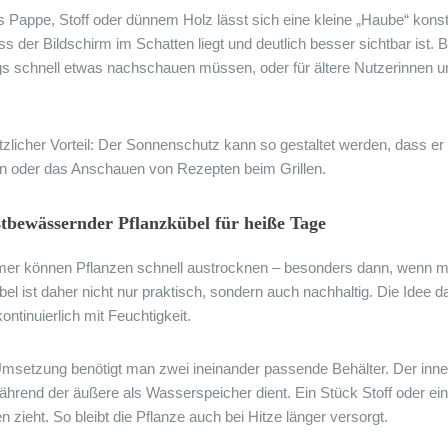
s Pappe, Stoff oder dünnem Holz lässt sich eine kleine „Haube“ konst
ss der Bildschirm im Schatten liegt und deutlich besser sichtbar ist. B
s schnell etwas nachschauen müssen, oder für ältere Nutzerinnen und
zlicher Vorteil: Der Sonnenschutz kann so gestaltet werden, dass er g
n oder das Anschauen von Rezepten beim Grillen.
stbewässernder Pflanzkübel für heiße Tage
r können Pflanzen schnell austrocknen – besonders dann, wenn man
el ist daher nicht nur praktisch, sondern auch nachhaltig. Die Idee d
ontinuierlich mit Feuchtigkeit.
Umsetzung benötigt man zwei ineinander passende Behälter. Der inne
 während der äußere als Wasserspeicher dient. Ein Stück Stoff oder e
 zieht. So bleibt die Pflanze auch bei Hitze länger versorgt.