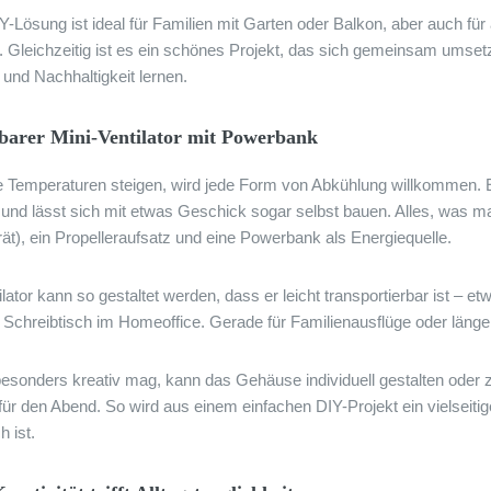
-Lösung ist ideal für Familien mit Garten oder Balkon, aber auch für 
 Gleichzeitig ist es ein schönes Projekt, das sich gemeinsam umsetz
 und Nachhaltigkeit lernen.
gbarer Mini-Ventilator mit Powerbank
 Temperaturen steigen, wird jede Form von Abkühlung willkommen. Ei
 und lässt sich mit etwas Geschick sogar selbst bauen. Alles, was ma
rät), ein Propelleraufsatz und eine Powerbank als Energiequelle.
ilator kann so gestaltet werden, dass er leicht transportierbar ist –
 Schreibtisch im Homeoffice. Gerade für Familienausflüge oder längere
esonders kreativ mag, kann das Gehäuse individuell gestalten oder z
für den Abend. So wird aus einem einfachen DIY-Projekt ein vielsei
h ist.