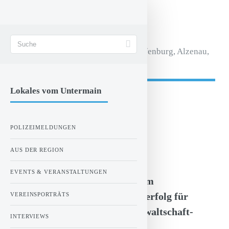
STADT AKTIV
Magazin für Aschaffenburg, Alzenau,
Seligenstadt.
Lokales vom Untermain
- Anzeige -
POLIZEIMELDUNGEN
ZUR STARTSEITE
AUS DER REGION
Dienstag, 19.05.2026 12:19 Uhr
EVENTS & VERANSTALTUNGEN
Aschaffenburg: Nach Brand am
Sonntagmorgen - Ermittlungserfolg für
VEREINSPORTRÄTS
Kriminalpolizei und Staatsanwaltschaft-
INTERVIEWS
Tatverdächtiger in Haft