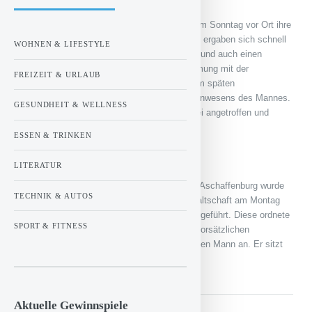
Die Kriminalpolizei Aschaffenburg hat noch am Sonntag vor Ort ihre
Ermittlungen aufgenommen. Im Zuge dessen ergaben sich schnell
WOHNEN & LIFESTYLE
Hinweise auf eine vorsätzliche Brandstiftung und auch einen
möglichen Tatverdächtigen. In enger Abstimmung mit der
FREIZEIT & URLAUB
Staatsanwaltschaft Aschaffenburg erfolgte am späten
Sonntagabend die Durchsuchung des Wohnanwesens des Mannes.
GESUNDHEIT & WELLNESS
Der 39-jährige Deutsch-Algerier konnte hierbei angetroffen und
vorläufig festgenommen werden.
ESSEN & TRINKEN
39-Jähriger in Haft
LITERATUR
Nach einer Nacht in der Haftzelle der Polizei Aschaffenburg wurde
TECHNIK & AUTOS
der 39-Jährige auf Anordnung der Staatsanwaltschaft am Montag
einer Ermittlungsrichterin am Amtsgericht vorgeführt. Diese ordnete
SPORT & FITNESS
auf Grund des dringenden Tatverdachts der vorsätzlichen
Brandstiftung die Untersuchungshaft gegen den Mann an. Er sitzt
nun einer Justizvollzugsanstalt.
Aktuelle Gewinnspiele