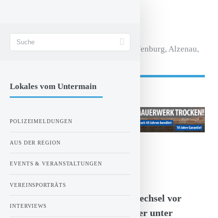
STADT AKTIV
Magazin für Aschaffenburg, Alzenau,
Seligenstadt.
Lokales vom Untermain
- Anzeige -
POLIZEIMELDUNGEN
AUS DER REGION
ZUR STARTSEITE
EVENTS & VERANSTALTUNGEN
Sonntag, 05.07.2026 12:58 Uhr
VEREINSPORTRÄTS
Stockstadt am Main: Fahrerwechsel vor
INTERVIEWS
Polizeikontrolle - Beide Männer unter