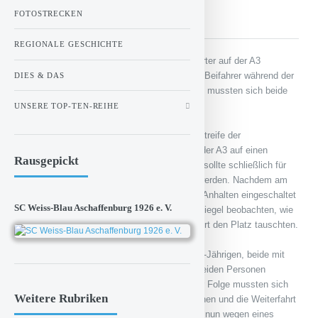
Betäubungsmitteleinfluss
FOTOSTRECKEN
REGIONALE GESCHICHTE
Als am Samstagnachmittag ein Kleintransporter auf der A3
angehalten werden sollte, führten Fahrer und Beifahrer während der
DIES & DAS
Fahrt einen Fahrerwechsel durch. Schließlich mussten sich beide
Männer einer Blutentnahme unterziehen.
UNSERE TOP-TEN-REIHE
Am Samstag, gegen 15:40 Uhr, wurde eine Streife der
Verkehrspolizei Aschaffenburg-Hösbach auf der A3 auf einen
Rausgepickt
Kleintransporter aufmerksam. Das Fahrzeug sollte schließlich für
eine allgemeine Verkehrskontrolle gestoppt werden. Nachdem am
uniformierten Streifenwagen das Signal zum Anhalten eingeschaltet
SC Weiss-Blau Aschaffenburg 1926 e. V.
wurde, konnte die Polizeibeamten im Rückspiegel beobachten, wie
der Fahrer und ein Beifahrer während der Fahrt den Platz tauschten.
Bei der Kontrolle des 23-Jährigen und des 25-Jährigen, beide mit
deutscher Staatsangehörigkeit, wurden bei beiden Personen
drogentypische Auffälligkeiten erkannt. In der Folge mussten sich
Weitere Rubriken
beide Personen einer Blutentnahme unterziehen und die Weiterfahrt
wurde unterbunden. Gegen beide Fahrer wird nun wegen eines