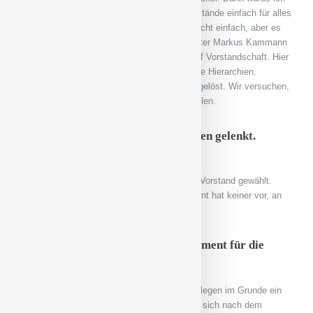
später Vorstand und zeitweise waren wir Vorstände einfach für alles
zuständig. Die Anfangszeiten waren sicher nicht einfach, aber es
hat auch Spaß gemacht. Wir haben dann, unter Markus Kammann
umgestellt von Präsidium mit Präsidenten auf Vorstandschaft. Hier
haben wir einen kollegialen Umgang und keine Hierarchien.
Probleme werden gemeinsam diskutiert und gelöst. Wir versuchen,
die Aufgaben auf mehrere Schultern zu verteilen.
Du hast die Viktoria in ruhige Bahnen gelenkt.
Machst Du weiter und wie lange?
Ich bin für die nächsten eineinhalb Jahre als Vorstand gewählt.
Danach entscheiden die Mitglieder. Im Moment hat keiner vor, an
unserer Aufstellung etwas groß zu ändern.
Wie hoch ist Dein zeitliches Engagement für die
Viktoria?
Viktoria ist für mich, genau wie für meine Kollegen im Grunde ein
Full-Time-Job. Leben und Privatleben richten sich nach dem