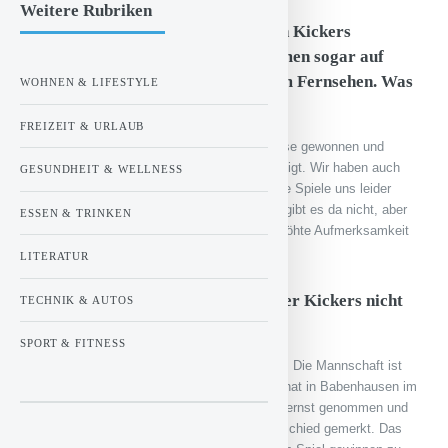
Weitere Rubriken
Die Euphorie gegen 1860 und gegen Kickers
Würzburg war groß. Die Spiele kamen sogar auf
Sport 1 und im ersten Programm im Fernsehen. Was
WOHNEN & LIFESTYLE
bedeutet das für die Viktoria?
FREIZEIT & URLAUB
Wir haben dadurch mehr öffentliches Interesse gewonnen und
unsere Arbeit wird auch offensichtlich gewürdigt. Wir haben auch
GESUNDHEIT & WELLNESS
mehr Zuschauer erreicht. Finanziell haben die Spiele uns leider
keinen Vorteil gebracht, denn Fernsehgelder gibt es da nicht, aber
ESSEN & TRINKEN
für die Sponsoren und die Region war die erhöhte Aufmerksamkeit
wichtig.
LITERATUR
Warum hat es gegen die Würzburger Kickers nicht
TECHNIK & AUTOS
gereicht?
SPORT & FITNESS
Würzburg wollte unbedingt in den DFB-Pokal. Die Mannschaft ist
sogar schon einen Tag vorher angereist und hat in Babenhausen im
Hotel übernachtet. Die haben das Spiel sehr ernst genommen und
da hat man dann natürlich den Klassenunterschied gemerkt. Das