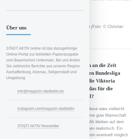
über eine Vergrößerung nachdenken.
Die Fans beim Spiel gegen Kickers Würzburg (Foto: © Christian
Über uns
Bergmann)
STADT AKTIV online
ist das dazugehörige
Online-Portal zur beliebten Papierausgabe
vom Bayerischen Untermain. Bei uns finden
Viele Aschaffenburger erinnern sich an die Zeit
Sie zahlreiche Berichte aus unserer Region
Aschaffenburg, Alzenau, Seligenstadt und
zurück als die Viktoria vor 20 Jahren Bundesliga
Umgebung.
gespielt hat. Und sie würden gerne die Viktoria
wieder in der Bundesliga sehen. Ist das für die
info@magazin-stadtaktiv.de
nächsten Jahre ein realistisches Ziel?
instagram.com/magazin.stadtaktiv
Realistisches Ziel kann nur die 3. Liga sein, diese wäre vielleicht
irgendwann machbar. Doch braucht man für eine gute Mannschaft
auch die entsprechenden finanziellen Mittel. Wir bleiben auf dem
STADT AKTIV Newsletter
Boden und wirtschaften konservativ. Wir bleiben realistisch. Ein
Schritt in die 3. Liga wäre erst in ein paar Jahren eventuell möglich.