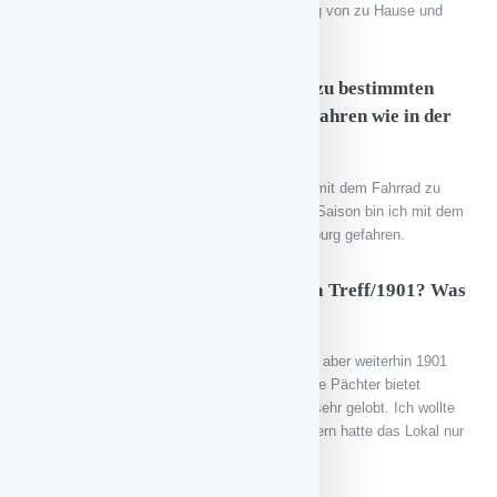
Spielplan. Zum Glück habe ich Unterstützung von zu Hause und
durch meinen Arbeitgeber.
Wirst Du auch in der neuen Saison zu bestimmten
Auswärtsspielen mit dem Fahrrad fahren wie in der
abgelaufenen Saison?
Wenn es vom Spielplan her passt, fahre ich mit dem Fahrrad zu
unserem Spiel in Burghausen. In der letzten Saison bin ich mit dem
Fahrrad nach Illertissen, München und Augsburg gefahren.
Du bist nicht mehr Wirt im Viktoria Treff/1901? Was
gibt es da für Veränderungen?
Seit 1. März bin ich nicht mehr Wirt, es heißt aber weiterhin 1901
und bleibt Treffpunkt für die Viktoria. Der neue Pächter bietet
asiatische und deutsche Küche an und wird sehr gelobt. Ich wollte
auch nie auf Dauer Gastronom werden, sondern hatte das Lokal nur
übergangsweise übernommen.