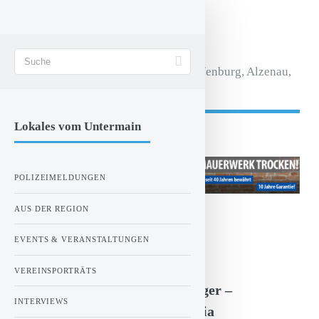
STADT AKTIV
Magazin für Aschaffenburg, Alzenau,
Seligenstadt.
Lokales vom Untermain
- Anzeige -
POLIZEIMELDUNGEN
AUS DER REGION
ZUR STARTSEITE
EVENTS & VERANSTALTUNGEN
Montag, 15.07.2019 00:00 Uhr
VEREINSPORTRÄTS
Im Interview mit Holger Stenger –
INTERVIEWS
Vorstandssprecher von Viktoria