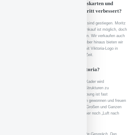
Im Internet kann man auch Eintrittskarten und
Trikots kaufen. Habt ihr euren Auftritt verbessert?
Wir machen mehr Merchandising, die Zahlen sind gestiegen. Moritz
Hahn hat viel dazu beigetragen. Online-Kartenkauf ist möglich, doch
bleibt natürlich der übliche Vorverkauf erhalten. Wir verkaufen auch
deutlich mehr Viktoria-Trikots als früher. Darüber hinaus bieten wir
auch Schals, Kappen und andere Produkte mit Viktoria-Logo in
unserem Online-Shop an. Wir gehen mit der Zeit.
Was gibt es sonst Neues bei der Viktoria?
Gerry Mai übernimmt die Jugendleitung, der Kader wird
vervollständigt und wir sind weiter daran die Strukturen zu
verbessern und auszubauen. Die Bandenwerbung ist fast
ausverkauft. Wir haben auch neue Sponsoren gewonnen und freuen
uns über jede Unterstützung. Es wächst. Im Großen und Ganzen
sind wir gut aufgestellt, aber natürlich ist immer noch „Luft nach
oben“.
Lieber Holger, vielen Dank für das interessante Gespräch. Das