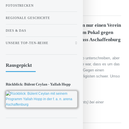
Aschaffenburg
FOTOSTRECKEN
REGIONALE GESCHICHTE
Holger, die echten Münchner kennen nur einen Verein
DIES & DAS
und das ist 1860. Und Viktoria hat im Pokal gegen
1860 gewonnen. Ist das nicht toll, dass Aschaffenburg
UNSERE TOP-TEN-REIHE
München geschlagen hat?
Ich glaube nicht jeder Münchner würde das so unterschreiben, aber
natürlich ist jeder Sieg schön. Das Besondere war, dass es um das
Rausgepickt
Halbfinale des Bayerischen Totopokals ging. Gegen einen
Drittligisten ist es natürlich für einen Regionalligisten schwer. Umso
schöner, dass wir gewonnen haben.
Rückblick: Bülent Ceylan - Yallah Hopp
Holger Stenger (Mitte) und Jochen Seitz (rechts) bei einer
Pressekonferenz (Foto: © Moritz Hahn)