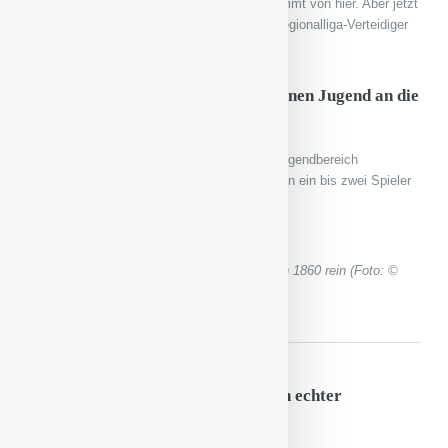
Daniel Meßner hat einen „Torriecher“ und kommt von hier. Aber jetzt
muss man sehen, inwieweit er sich gegen Regionalliga-Verteidiger
durchsetzen kann.
Gelingt es auch Spieler aus der eigenen Jugend an die
Aktiven heranzuführen?
Das ist ganz schwierig. Wir sind dabei, im Jugendbereich
aufzurüsten. Langfristig wollen wir jede Saison ein bis zwei Spieler
aus der A-Jugend holen. Das ist unser Ziel.
Björn Schnitzer macht gleich den Elfer gegen 1860 rein (Foto: ©
Moritz Hahn)
Bleibt Björn Schnitzer? Er ist ja ein echter
Ausnahmefußballer.