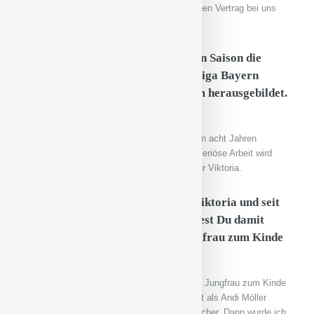
Björn wird bleiben. Er hat in diesem Jahr seinen Vertrag bei uns
verlängert. Er ist natürlich ein Top-Fußballer.
Die Viktoria hat in der abgelaufenen Saison die
meisten Zuschauer in der Regionalliga Bayern
gehabt. Es hat sich ein fester Stamm herausgebildet.
Woran liegt das?
Die Zahl der Zuschauer hat sich in den letzten acht Jahren
kontinuierlich nach oben entwickelt. Unsere seriöse Arbeit wird
gewürdigt. Immer mehr Leute gehen gerne zur Viktoria.
Du bist seit 2013 im Vorstand der Viktoria und seit
vielen Jahren deren Sprecher. Hättest Du damit
gerechnet oder bist Du wie die Jungfrau zum Kinde
dazu gekommen?
Nein, damit hätte ich nicht gerechnet, wie die Jungfrau zum Kinde
trifft es. Ich habe die Stadionzeitung gemacht als Andi Möller
Trainer war und war auch einmal Stadionsprecher. Dann wurde ich