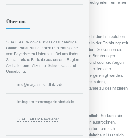
entsprechende Nahrungsergänzungsmittel zurückgreifen, um einer
Erkältung vorzubeugen.
Über uns
Hygiene sehr wichtig
Weil das Übertragen von Erkältungsviren sowohl durch Tröpfchen-
STADT AKTIV online
ist das dazugehörige
als auch durch Schmierinfektion erfolgt, muss in der Erkältungszeit
Online-Portal zur beliebten Papierausgabe
stets auf konsequente Hygiene geachtet werden. So können die
vom Bayerischen Untermain. Bei uns finden
Rhinoviren über die Hände bei entsprechenden Berührungen
Sie zahlreiche Berichte aus unserer Region
vollkommen unbemerkt über die Nase, den Mund oder die Augen
Aschaffenburg, Alzenau, Seligenstadt und
ins Innere des Körpers vordringen. Die Hände sollten also
Umgebung.
regelmäßig mindestens 30 Sekunden mit Seife gereinigt werden.
Außerdem sind Türklinken, Tastaturen von Computern,
info@magazin-stadtaktiv.de
Mobiltelefone oder andere alltägliche Gegenstände zu desinfizieren.
instagram.com/magazin.stadtaktiv
Befeuchtung der Schleimhäute
Die Nasenschleimhaut gilt als überaus empfindlich. So kann sie
STADT AKTIV Newsletter
durch Abgase, Heizungsluft oder Klimaanlagen austrocknen,
wodurch die Keime optimale Bedingungen erhalten, um sich
auszubreiten. Das Austrocknen der Nasenschleimhaut lässt sich