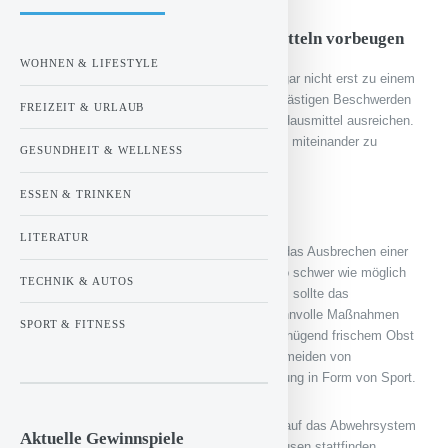
Einem grippalen Infekt mit Hausmitteln vorbeugen
WOHNEN & LIFESTYLE
Es gibt aber noch andere Möglichkeiten, es gar nicht erst zu einem
grippalen Infekt kommen zu lassen und den lästigen Beschwerden
FREIZEIT & URLAUB
vorzubeugen. Dazu können schon einfache Hausmittel ausreichen.
Es empfiehlt sich, die einzelnen Maßnahmen miteinander zu
GESUNDHEIT & WELLNESS
kombinieren.
ESSEN & TRINKEN
Stärkung des Immunsystems
LITERATUR
Oft ist ein geschwächtes Abwehrsystem für das Ausbrechen einer
Erkältung verantwortlich. Um es den Viren so schwer wie möglich
TECHNIK & AUTOS
zu machen, sich im Organismus einzunisten, sollte das
Immunsystem daher gestärkt werden. Als sinnvolle Maßnahmen
SPORT & FITNESS
gelten eine gesunde Ernährungsweise mit genügend frischem Obst
und Gemüse, ausreichend Ruhe wie das Vermeiden von
Stresssituationen sowie regelmäßige Bewegung in Form von Sport.
Gerade häufiger Stress wirkt sich belastend auf das Abwehrsystem
Aktuelle Gewinnspiele
aus. Daher sollten regelmäßige Erholungspausen stattfinden.