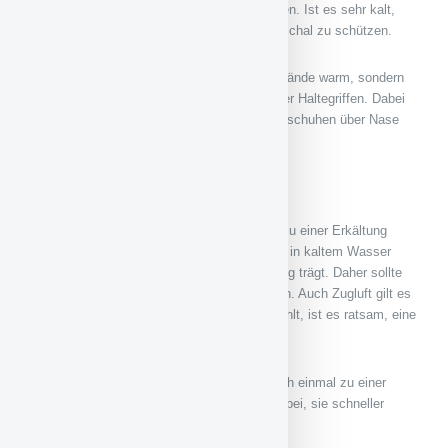
angemessen warme Kleidung getragen werden. Ist es sehr kalt,
empfiehlt es sich, die Atemwege mit einem Schal zu schützen.
Wer Handschuhe trägt, hält nicht nur seine Hände warm, sondern
schützt sich zugleich vor Keimen an Tür- oder Haltegriffen. Dabei
ist darauf zu achten, sich nicht mit den Handschuhen über Nase
oder Mund zu fahren.
Vorbeugen im Sommer
Aber auch in den Sommermonaten kann es zu einer Erkältung
kommen, wenn man sich zum Beispiel lange in kaltem Wasser
aufhält oder nasse bzw. verschwitzte Kleidung trägt. Daher sollte
solche Kleidung schnell ausgetauscht werden. Auch Zugluft gilt es
zu vermeiden. Wenn es sich am Abend abkühlt, ist es ratsam, eine
Jacke griffbereit zu haben.
Kommt es trotz aller Schutzmaßnahmen doch einmal zu einer
Erkältung, hilft ein starkes Abwehrsystem dabei, sie schneller
wieder loszuwerden.