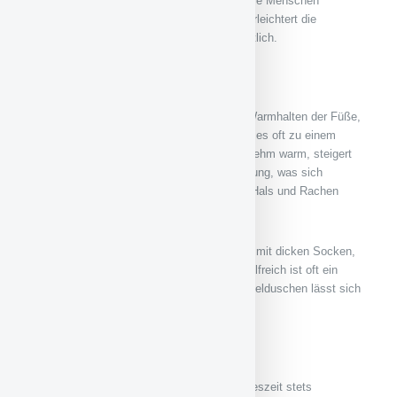
Hause bleiben, anstatt am Arbeitsplatz weitere Menschen
anzustecken. Eine solche Verhaltensweise erleichtert die
Erkältungsvorbeugung der Mitmenschen deutlich.
Auf warme Füße achten
Ebenfalls ein bewährtes Hausmittel ist das Warmhalten der Füße,
denn wenn diese ständig zu kalt sind, führt dies oft zu einem
grippalen Infekt. Sind jedoch die Füße angenehm warm, steigert
dies im gesamten Organismus die Durchblutung, was sich
wiederum günstig auf die Schleimhäute von Hals und Rachen
auswirkt.
Am besten warmhalten lassen sich die Füße mit dicken Socken,
warmen Schuhen oder einer Wärmflasche. Hilfreich ist oft ein
warmes Fußbad. Durch regelmäßiges Wechselduschen lässt sich
das Abwehrsystem ebenfalls stärken.
Warme Kleidung
Grundsätzlich sollte während der kalten Jahreszeit stets