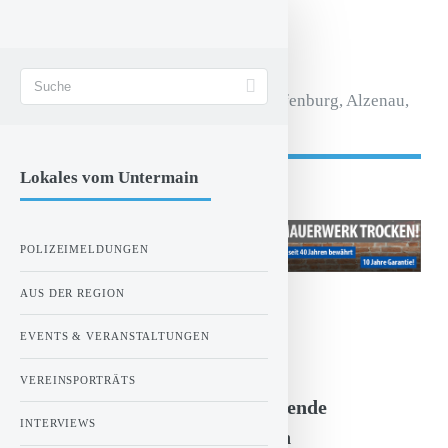
STADT AKTIV
Magazin für Aschaffenburg, Alzenau,
Seligenstadt.
Lokales vom Untermain
- Anzeige -
POLIZEIMELDUNGEN
AUS DER REGION
ZUR STARTSEITE
EVENTS & VERANSTALTUNGEN
Montag, 13.02.2023 00:00 Uhr
VEREINSPORTRÄTS
Lästige Erkältungen: Vorbeugende
INTERVIEWS
Hausmittel gegen Erkältungen