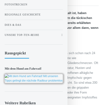
FOTOSTRECKEN
Im Herbst und Winter, wenn es nass und kalt ist, haben
REGIONALE GESCHICHTE
Erkältungen Hochkonjunktur. Überall lauern die tückischen
Erkältungsviren und die Gefahr, sich bei bereits erkälteten
DIES & DAS
Menschen anzustecken, ist groß. Das gilt vor allem dann, wenn
das Immunsystem nicht in Bestform ist.
UNSERE TOP-TEN-REIHE
Rausgepickt
Ist die Ansteckung erst einmal erfolgt, zeigen sich schon nach 24
bis 72 Stunden die ersten typischen Symptome wie
Halsschmerzen, Schnupfen sowie Kopf- und Gliederschmerzen. Oft
gesellen sich noch eine erhöhte Körpertemperatur, Husten und
Mit dem Hund am Fahrrad!
Heiserkeit hinzu. Nicht selten können die Betroffenen alltägliche
Tätigkeiten nur noch mit Mühe ausüben. Ein Impfschutz gegen
Erkältungen zur Vorbeugung existiert leider nicht. So sind etwa 200
unterschiedliche Virenarten bekannt, von denen die grippalen
Infekte verursacht werden. Weil sie immer wieder ihre Form
verändern, macht das die Herstellung eines geeigneten Impfstoffes
überaus schwierig.
Weitere Rubriken