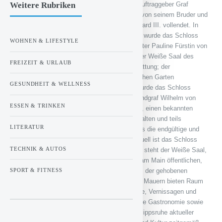
Weitere Rubriken
Fertigstellung des Bauwerks verstarb 1712 Auftraggeber Graf
Philipp Reinhard; das Schloss wurde jedoch von seinem Bruder und
dem letzten Grafen von Hanau Johann Reinhard III. vollendet. In
der „Franzosenzeit“ zwischen 1792 und 1815 wurde das Schloss
WOHNEN & LIFESTYLE
durch Besatzer Napoleon an dessen Schwester Pauline Fürstin von
Borghese verschenkt. In dieser Zeit erhielt der Weiße Saal des
FREIZEIT & URLAUB
Schlosses seine klassizistische Innenausstattung; der
schlossanliegende Park wurde einem englischen Garten
GESUNDHEIT & WELLNESS
nachempfunden. Zwischen 1875 und 1880 wurde das Schloss
einem letzten großen Umbau unterzogen: Landgraf Wilhelm von
ESSEN & TRINKEN
Hessen-Rumpenheim ließ Ferdinand Meldahl, einen bekannten
dänischen Architekten, das Schloss neugestalten und teils
LITERATUR
ausbauen. Durch Meldahl bekam das Schloss die endgültige und
noch heute bekannte Erscheinungsform. Aktuell ist das Schloss
TECHNIK & AUTOS
nicht nur ein historisches Museum; seit 1993 steht der Weiße Saal,
der Gewölbesaal sowie die Schlossterrasse am Main öffentlichen,
aber auch privaten Festlichkeiten und Events der gehobenen
SPORT & FITNESS
Gastronomie zur Verfügung. Die historischen Mauern bieten Raum
für Hochzeiten, Geburtstagsfeiern, Kongresse, Vernissagen und
Akademische Feiern. Durch die hervorragende Gastronomie sowie
das moderne Eventteam ist das Schloss Philippsruhe aktueller