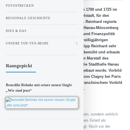
FOTOSTRECKEN
Das Schloss Philippsruhe wurde zwischen 1700 und 1725 im
Westen der Stadt Hanau, genauer in Kesselstadt, für den
REGIONALE GESCHICHTE
Hanauer Grafen Philipp Reinhard errichtet. Reinhard regierte
zwischen 1680 und 1712 in der Grafschaft Hanau-Münzenberg
DIES & DAS
und versuchte durch seine auf Territorial- und Finanzpolitik
geprägte Regentschaft die Schäden des Dreißigjährigen
UNSERE TOP-TEN-REIHE
Krieges zu beheben. Ebenso war Graf Philipp Reinhard sehr
um die Kultur und Architektur der Region bemüht und erbaute
neben dem Schloss Philippsruhe auch den Marstall des
Stadtschlosses in Hanau, welcher später die Stadthalle Hanau
Rausgepickt
und heute zum Congress Park Hanau umgebaut wurde. Vorbild
für das Hanauer Schloss war das Lustschloss Clagny bei Paris
und so ist Philippsruhe das älteste nach französischem Vorbild
Benedikt Behnke mit seiner neuen Single
erbaute Barockschloss östlich des Rheins.
„Wir sind jetzt“
Um den französischen Stil nicht nur zu kopieren, sondern wirklich
zu bauen, wurde der Pariser Baumeister Jaques Girard als
Hauptverantwortlicher des Projektes beauftragt. Noch vor der