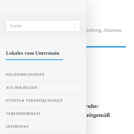
STADT AKTIV
Magazin für Aschaffenburg, Alzenau,
Seligenstadt.
Lokales vom Untermain
- Anzeige -
POLIZEIMELDUNGEN
ZUR STARTSEITE
AUS DER REGION
Montag, 23.02.2026 00:00 Uhr
EVENTS & VERANSTALTUNGEN
Das Hanauer Schloss Philippsruhe:
Tradition, Kunst und Kultur zeitgemäß
VEREINSPORTRÄTS
erleben
INTERVIEWS